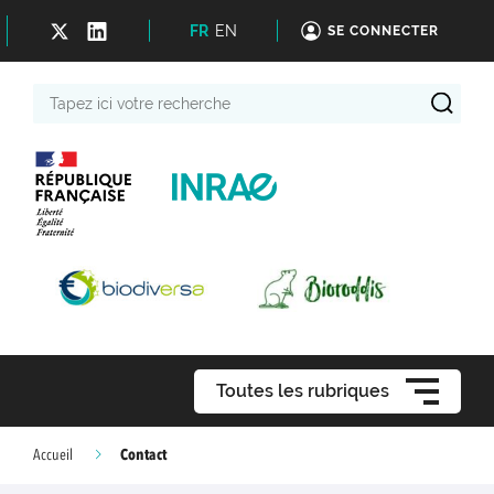
FR
EN
SE CONNECTER
Tapez
ici
votre
recherche
Toutes les rubriques
Contact
Accueil